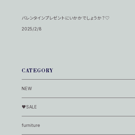
バレンタインプレゼントにいかかでしょうか？♡
2025/2/8
CATEGORY
NEW
♥SALE
display
furniture