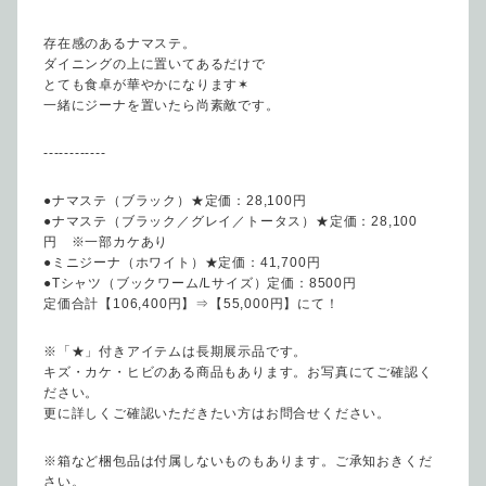
存在感のあるナマステ。
ダイニングの上に置いてあるだけで
とても食卓が華やかになります✶
一緒にジーナを置いたら尚素敵です。
------------
●ナマステ（ブラック）★定価：28,100円
●ナマステ（ブラック／グレイ／トータス）★定価：28,100
円 ※一部カケあり
●ミニジーナ（ホワイト）★定価：41,700円
●Tシャツ（ブックワーム/Lサイズ）定価：8500円
定価合計【106,400円】⇒【55,000円】にて！
※「★」付きアイテムは長期展示品です。
キズ・カケ・ヒビのある商品もあります。お写真にてご確認く
ださい。
更に詳しくご確認いただきたい方はお問合せください。
※箱など梱包品は付属しないものもあります。ご承知おきくだ
さい。