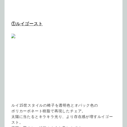
①ルイゴースト
ルイ15世スタイルの椅子を透明色とオパック色の
ポリカーボネート樹脂で
再現したチェア。
太陽に当たるとキラキラ光り、より存在感が増すルイゴー
スト。